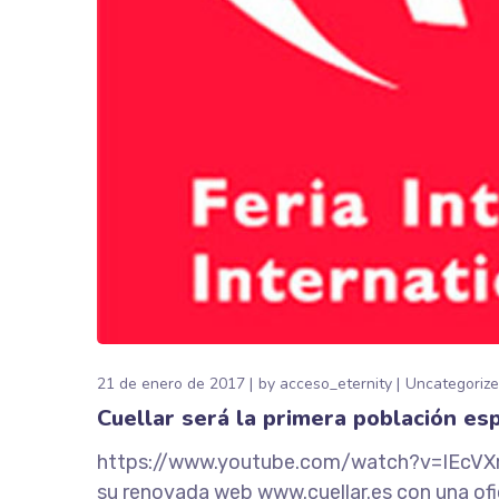
21 de enero de 2017
by
acceso_eternity
Uncategoriz
Cuellar será la primera población es
https://www.youtube.com/watch?v=IEcVXmYa
su renovada web www.cuellar.es con una oficin